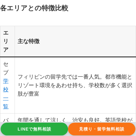
各エリアとの特徴比較
エ
リ
主な特徴
ア
セ
ブ
フィリピンの留学先では一番人気。都市機能と
学
リゾート環境をあわせ持ち、学校数が多く選択
校
肢が豊富
一
覧
バ
年間を通して涼しく、治安も良好。英語学校が
ギ
多く集まる学園都市で、美しい自然と落ち着い
LINEで無料相談
見積り・留学無料相談