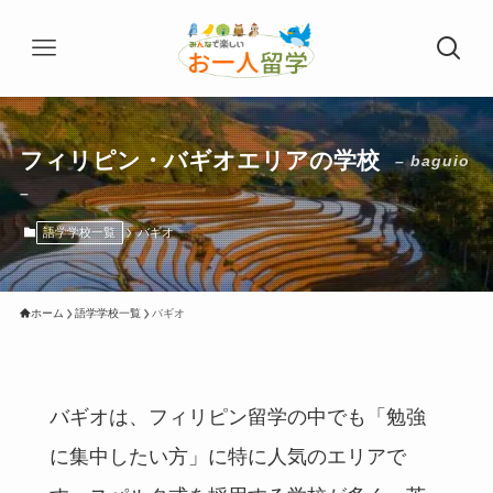
フィリピン・バギオエリアの学校
– baguio
–
語学学校一覧
バギオ
ホーム
語学学校一覧
バギオ
バギオは、フィリピン留学の中でも「勉強
に集中したい方」に特に人気のエリアで