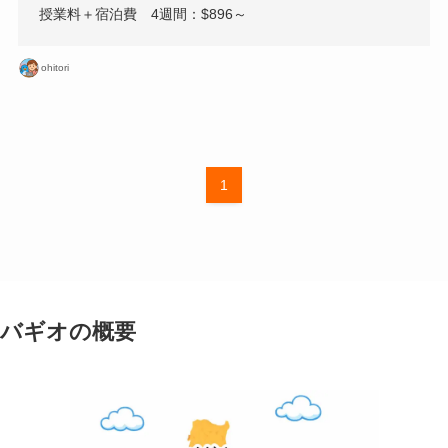
授業料＋宿泊費 4週間：$896～
ohitori
1
バギオの概要