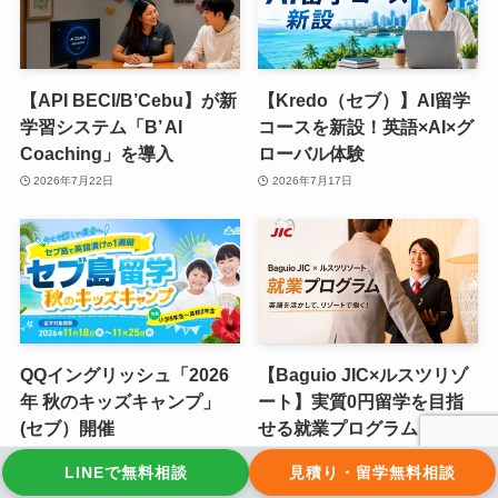
【API BECI/B’Cebu】が新
【Kredo（セブ）】AI留学
学習システム「B’ AI
コースを新設！英語×AI×グ
Coaching」を導入
ローバル体験
2026年7月22日
2026年7月17日
QQイングリッシュ「2026
【Baguio JIC×ルスツリゾ
年 秋のキッズキャンプ」
ート】実質0円留学を目指
(セブ）開催
せる就業プログラム
2026年7月14日
2026年7月7日
LINEで無料相談
見積り・留学無料相談