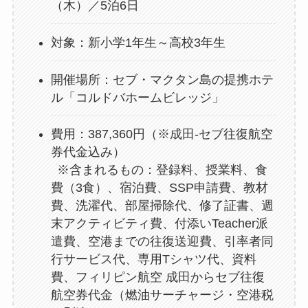
（木）／5泊6日
対象：新小学1年生～高校3年生
開催場所：セブ・マクタン島の提携ホテ
ル「コルドバホームビレッジ」
費用：387,360円（※成田-セブ往復航空
券代金込み）
※含まれるもの：登録料、授業料、食
費（3食）、宿泊費、SSP申請費、教材
費、洗濯代、部屋掃除代、修了証書、週
末アクティビティ費、付添いTeacher派
遣費、空港までの往復送迎費、引率者同
行サービス代、専用Tシャツ代、資料
費、フィリピン航空 成田からセブ往復
航空券代金（燃油サーチャージ・空港税