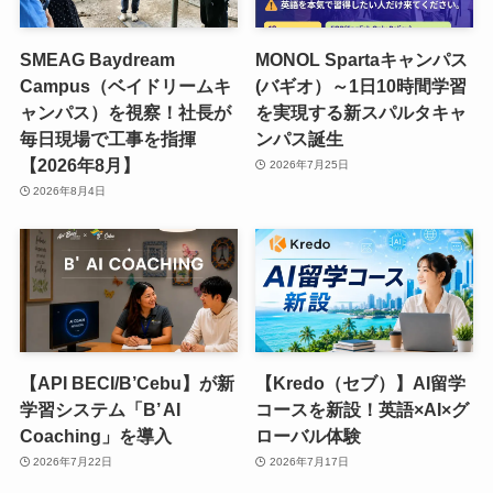
SMEAG Baydream
MONOL Spartaキャンパス
Campus（ベイドリームキ
(バギオ）～1日10時間学習
ャンパス）を視察！社長が
を実現する新スパルタキャ
毎日現場で工事を指揮
ンパス誕生
【2026年8月】
2026年7月25日
2026年8月4日
【API BECI/B’Cebu】が新
【Kredo（セブ）】AI留学
学習システム「B’ AI
コースを新設！英語×AI×グ
Coaching」を導入
ローバル体験
2026年7月22日
2026年7月17日