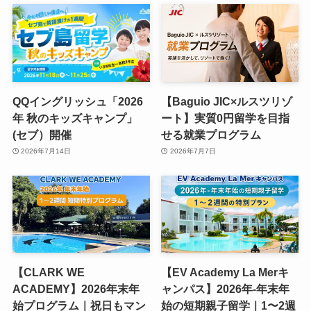
QQイングリッシュ「2026
【Baguio JIC×ルスツリゾ
年 秋のキッズキャンプ」
ート】実質0円留学を目指
(セブ）開催
せる就業プログラム
2026年7月14日
2026年7月7日
【CLARK WE
【EV Academy La Merキ
ACADEMY】2026年末年
ャンパス】2026年-年末年
始プログラム｜祝日もマン
始の短期親子留学｜1〜2週