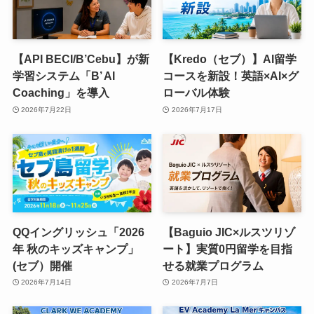
【API BECI/B’Cebu】が新
【Kredo（セブ）】AI留学
学習システム「B’ AI
コースを新設！英語×AI×グ
Coaching」を導入
ローバル体験
2026年7月22日
2026年7月17日
QQイングリッシュ「2026
【Baguio JIC×ルスツリゾ
年 秋のキッズキャンプ」
ート】実質0円留学を目指
(セブ）開催
せる就業プログラム
2026年7月14日
2026年7月7日