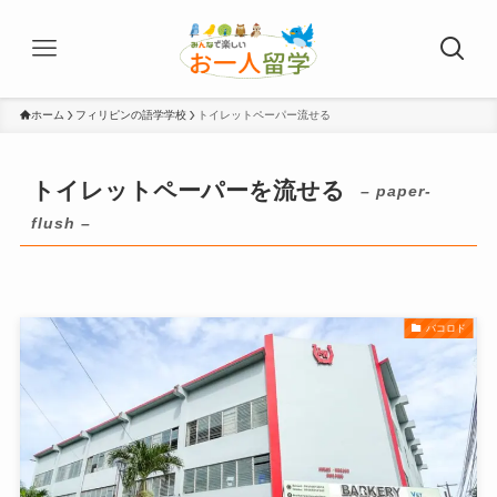
ホーム
フィリピンの語学学校
トイレットペーパー流せる
トイレットペーパーを流せる
– paper-
flush –
バコロド