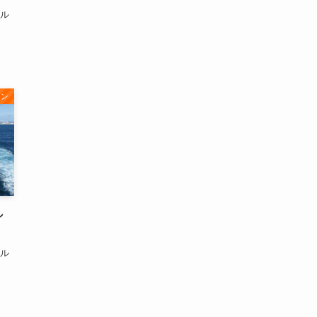
ール
ョン
シ
ール