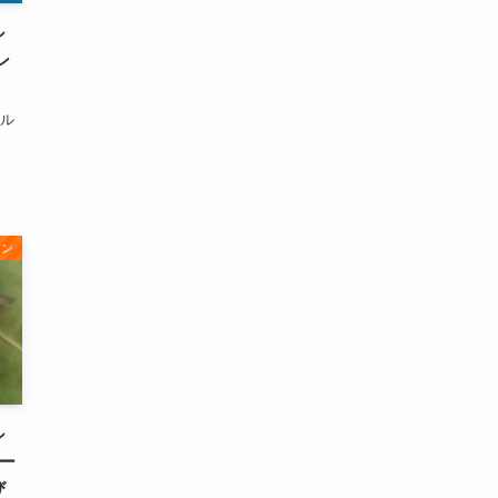
シ
ン
ール
ョン
シ
ー
び