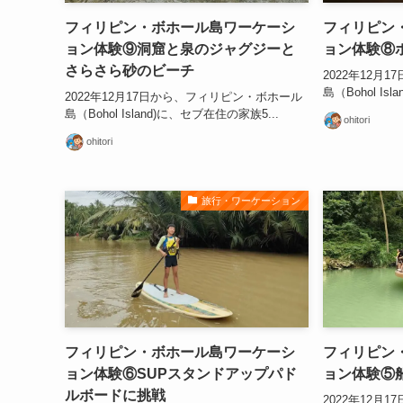
フィリピン・ボホール島ワーケーシ
フィリピン
ョン体験⑨洞窟と泉のジャグジーと
ョン体験⑧
さらさら砂のビーチ
2022年12月
島（Bohol Is
2022年12月17日から、フィリピン・ボホール
島（Bohol Island)に、セブ在住の家族5...
ohitori
ohitori
旅行・ワーケーション
フィリピン・ボホール島ワーケーシ
フィリピン
ョン体験⑥SUPスタンドアップパド
ョン体験⑤
ルボードに挑戦
2022年12月