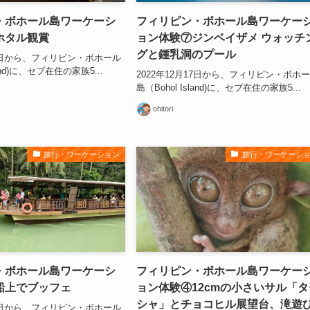
・ボホール島ワーケーシ
フィリピン・ボホール島ワーケー
ホタル観賞
ョン体験⑦ジンベイザメ ウォッチ
グと鍾乳洞のプール
17日から、フィリピン・ボホール
land)に、セブ在住の家族5...
2022年12月17日から、フィリピン・ボホ
島（Bohol Island)に、セブ在住の家族5...
ohitori
旅行・ワーケーション
旅行・ワーケーシ
・ボホール島ワーケーシ
フィリピン・ボホール島ワーケー
船上でブッフェ
ョン体験④12cmの小さいサル「タ
シャ」とチョコヒル展望台、滝遊
17日から、フィリピン・ボホール